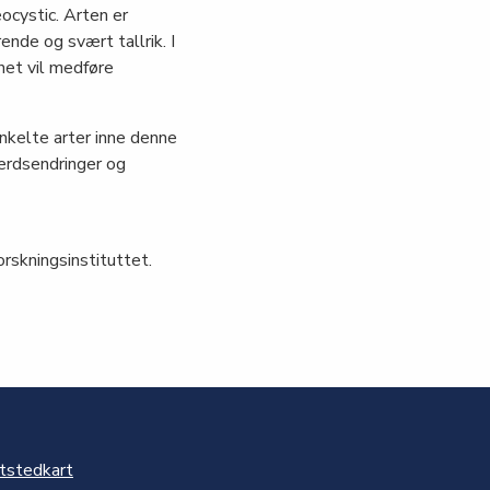
ocystic. Arten er
nde og svært tallrik. I
het vil medføre
nkelte arter inne denne
erdsendringer og
forskningsinstituttet.
tstedkart