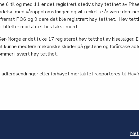
 6 til og med 11 er det registrert stedvis høy tetthet av Phae
bindelse med våroppblomstringen og vil i enkelte år være dominere
 fremst PO6 og 9 dere det ble registrert høy tetthet. Høy tett
 tilfeller mortalitet hos laks i merd.
ør-Norge er det i uke 17 registeret høy tetthet av kiselalger. E
vil kunne medføre mekaniske skader på gjellene og forårsake adf
kommer i svært høy tetthet.
 adferdsendringer eller forhøyet mortalitet rapporteres til Hav
Net