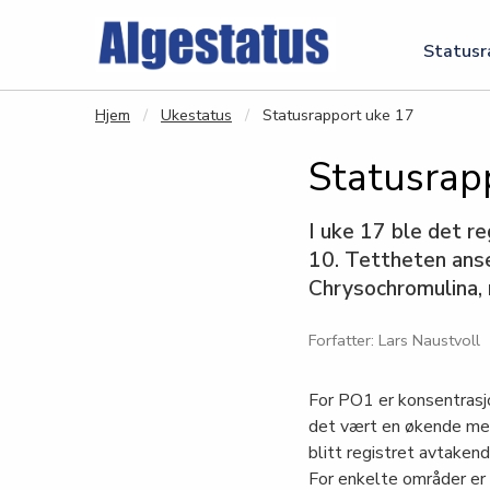
Gå til hovedinnhold
Statusr
Hjem
Ukestatus
Statusrapport uke 17
Statusrap
I uke 17 ble det r
10. Tettheten ans
Chrysochromulina,
Forfatter: Lars Naustvoll
For PO1 er konsentrasj
det vært en økende men
blitt registret avtaken
For enkelte områder er