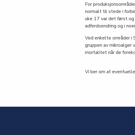
For produksjonsområdene
normalt til stede i for
uke 17 var det først og
adferdsendring og i noen
Ved enkelte områder i S
gruppen av mikroalger 
mortalitet når de fore
Vi ber om at eventuelle