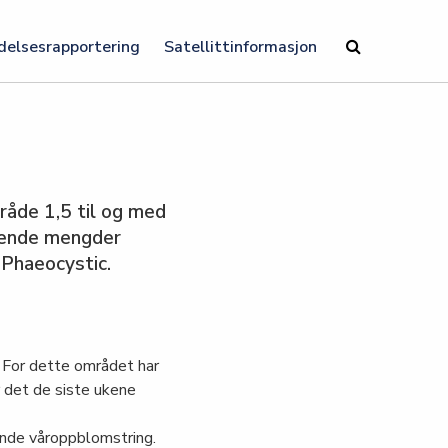
delsesrapportering
Satellittinformasjon
råde 1,5 til og med
økende mengder
r Phaeocystic.
 For dette området har
 det de siste ukene
ende våroppblomstring.