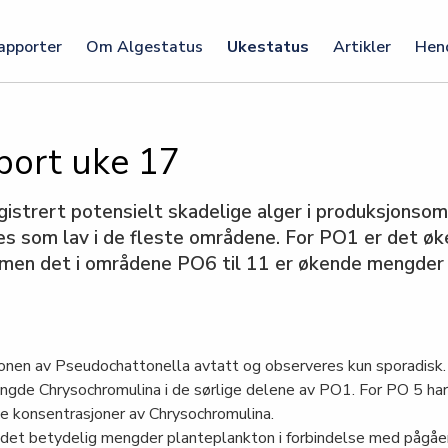
apporter
Om Algestatus
Ukestatus
Artikler
Hen
port uke 17
egistrert potensielt skadelige alger i produksjonsom
es som lav i de fleste områdene. For PO1 er det 
 men det i områdene PO6 til 11 er økende mengde
onen av Pseudochattonella avtatt og observeres kun sporadisk.
gde Chrysochromulina i de sørlige delene av PO1. For PO 5 har
de konsentrasjoner av Chrysochromulina.
 det betydelig mengder planteplankton i forbindelse med pågå