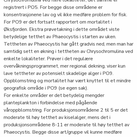
Chrysochromulina ved flere lokaliteter, det samme er
registrert i PO5. For begge disse områdene er
konsentrasjonene lav og vil ikke medføre problem for fisk.
For PO9 er det fortsatt rapportert om mortalitet i
Øksfjorden. Ekstra prøvetakning i dette området viste
betydelige tetthet av Phaeocystis i starten av uken.
Tettheten av Phaeocystis har gått gradvis ned, men man har
samtidig sett en økning i tettheten av Chrysochromulina ved
enkelte lokaliteter. Prøver i det regulære
overvåkningsprogrammet, mer regional dekning, viser kun
lave tettheter av potensielt skadelige alger i PO9.
Oppblomstring og mortalitet har vært knyttet til et mindre
geografisk område i PO9 (se egen sak).
For enkelte områder er det betydelig mengder
planteplankton i forbindelse med pågående
våroppblomstring. For produksjonsområdene 2 til 5 er det
moderate til høy tetthet av kiselalger, mens det i
produksjonsområdene 8-11 er moderate til høy tetthet av
Phaeocystis. Begge disse art/gruppe vil kunne medføre