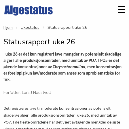
Gå til hovedinnhold
Me
☰
Hjem
Ukestatus
Statusrapport uke 26
Statusrapport uke 26
I uke 26 er det kun registrert lave mengder av potensielt skadelige
alger i alle produksjonsområder, med unntak av PO7. I PO5 er det
økende konsentrasjoner av
Chrysochromulina
, men konsentrasjon
er foreløpig kun lav/moderate som anses som uproblematiske for
fisk.
Forfatter: Lars J Naustvoll
Det registreres lave til moderate konsentrasjoner av potensielt
skadelige alger i alle produksjonsområder i uke 26, med unntak av
PO7. I de fleste områdene har det vært avtagende mengder de siste