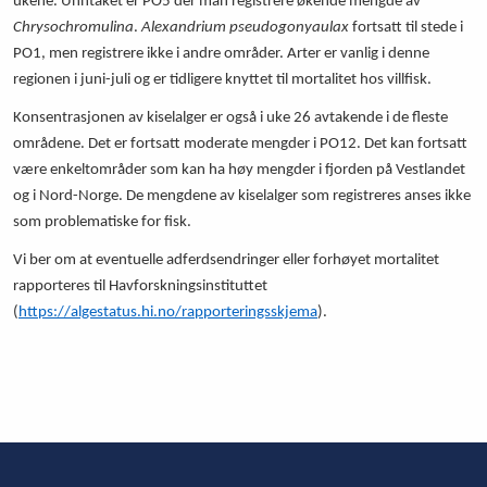
ukene. Unntaket er PO5 der man registrere økende mengde av
Chrysochromulina
.
Alexandrium pseudogonyaulax
fortsatt til stede i
PO1, men registrere ikke i andre områder. Arter er vanlig i denne
regionen i juni-juli og er tidligere knyttet til mortalitet hos villfisk.
Konsentrasjonen av kiselalger er også i uke 26 avtakende i de fleste
områdene. Det er fortsatt moderate mengder i PO12. Det kan fortsatt
være enkeltområder som kan ha høy mengder i fjorden på Vestlandet
og i Nord-Norge. De mengdene av kiselalger som registreres anses ikke
som problematiske for fisk.
Vi ber om at eventuelle adferdsendringer eller forhøyet mortalitet
rapporteres til Havforskningsinstituttet
(
https://algestatus.hi.no/rapporteringsskjema
).