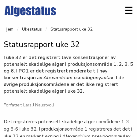
Gå til hovedinnhold
Me
☰
Hjem
Ukestatus
Statusrapport uke 32
Statusrapport uke 32
I uke 32 er det registrert lave konsentrasjoner av
potensielt skadelige alger i produksjonsområde 1, 2, 3, 5
og 6. I PO1 er det registrert moderate til høy
konsentrasjon av
Alexandrium pseudogonyaulax
. I de
øvrige produksjonsområdene er det ikke registrert
potensielt skadelige alger i uke 32.
Forfatter: Lars J Naustvoll
Det registreres potensielt skadelige alger i områdene 1-3
og 5-6 i uke 32. I produksjonsområde 1 registreres det det i
uke 32 en markant økning i
Alexandrium pseudogonyaulax